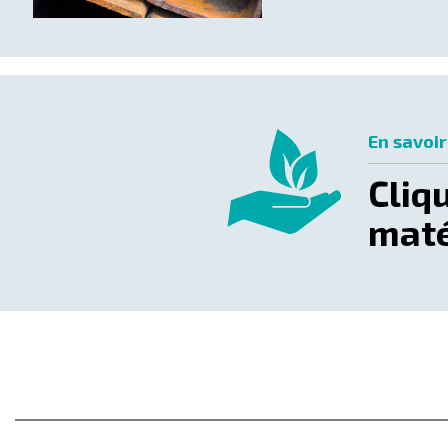
En savoir
Cliq
maté