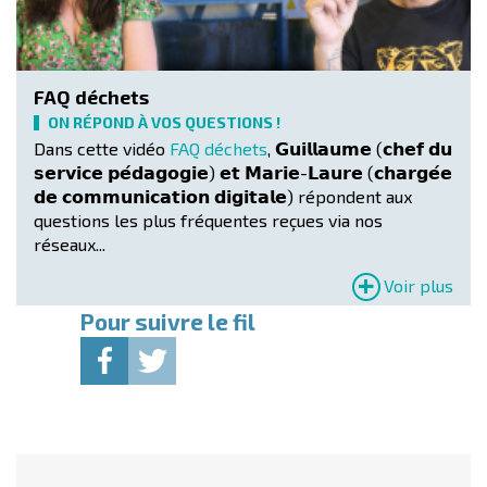
FAQ déchets
ON RÉPOND À VOS QUESTIONS !
Dans cette vidéo
FAQ déchets
, 𝗚𝘂𝗶𝗹𝗹𝗮𝘂𝗺𝗲 (𝗰𝗵𝗲𝗳 𝗱𝘂
𝘀𝗲𝗿𝘃𝗶𝗰𝗲 𝗽𝗲́𝗱𝗮𝗴𝗼𝗴𝗶𝗲) 𝗲𝘁 𝗠𝗮𝗿𝗶𝗲-𝗟𝗮𝘂𝗿𝗲 (𝗰𝗵𝗮𝗿𝗴𝗲́𝗲
𝗱𝗲 𝗰𝗼𝗺𝗺𝘂𝗻𝗶𝗰𝗮𝘁𝗶𝗼𝗻 𝗱𝗶𝗴𝗶𝘁𝗮𝗹𝗲) répondent aux
questions les plus fréquentes reçues via nos
réseaux...
Voir plus
Pour suivre le fil