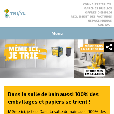
Top
CONNAÎTRE TRIFYL
nav
MARCHÉS PUBLICS
OFFRES D'EMPLOI
RÈGLEMENT DES FACTURES
ESPACE MÉDIAS
CONTACT
Rechercher
Rechercher
Menu
Aller
au
contenu
principal
Dans la salle de bain aussi 100% des
emballages et papiers se trient !
Même ici, je trie. Dans la salle de bain aussi 100% des