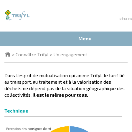
Top
nav
RÈGLE
Recherche
Recherc
Menu
Aller
Connaître Trifyl
Un engagement
au
contenu
principal
Dans l’esprit de mutualisation qui anime Trifyl, le tarif lié
au transport, au traitement et à la valorisation des
déchets ne dépend pas de la situation géographique des
collectivités.
Il est le même pour tous.
Technique