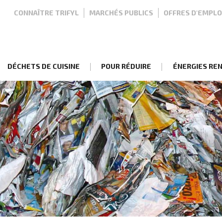
Top
CONNAÎTRE TRIFYL
MARCHÉS PUBLICS
OFFRES D'EMPLO
nav
DÉCHETS DE CUISINE
POUR RÉDUIRE
ÉNERGIES RE