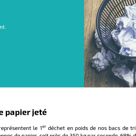
nt.
 papier jeté
er
représentent le 1
déchet en poids de nos bacs de tr
tonnes de papier, soit près de 350 kg par seconde. 68%